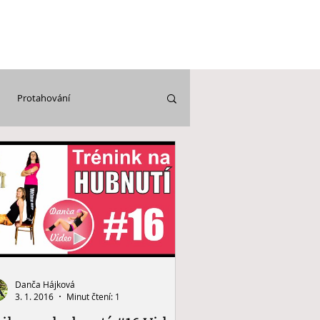
Protahování
 jak cvičíš
Chci ti představit
Danča Hájková
3. 1. 2016
Minut čtení: 1