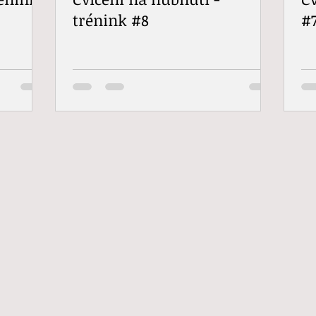
trénink #8
#