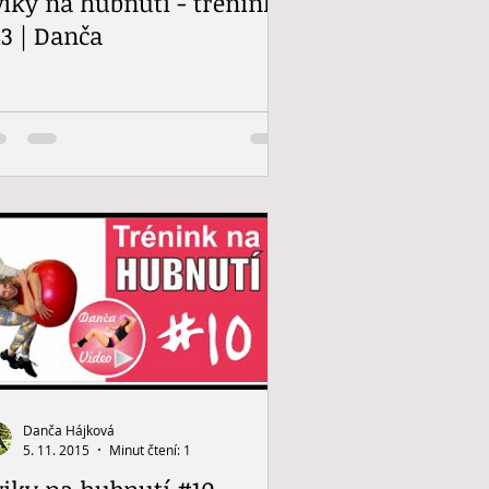
viky na hubnutí - trénink
3 | Danča
Danča Hájková
5. 11. 2015
Minut čtení: 1
viky na hubnutí #10