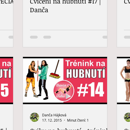
PECIÁL
Cvičení na hubnutí #17 |
C
Danča
Danča Hájková
17. 12. 2015
Minut čtení: 1