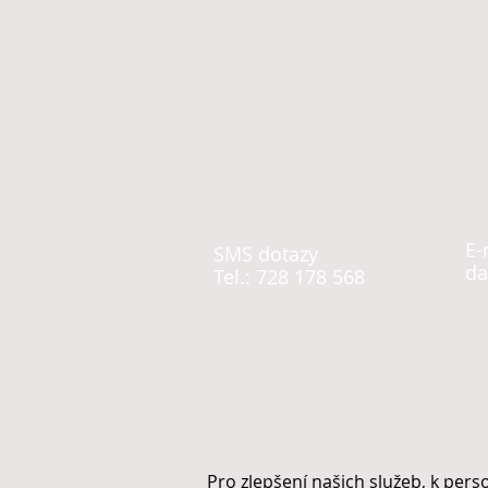
E-
SMS dotaz
y
da
Tel.: 728 178 568
Pro zlepšení našich služeb, k per