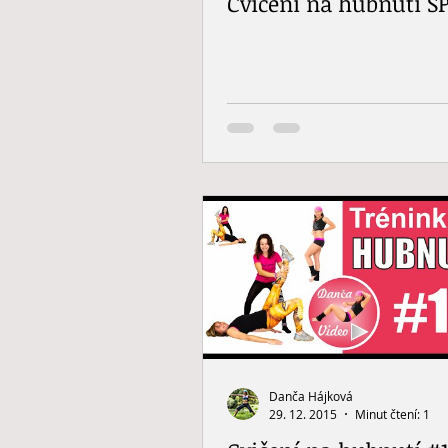
Cvičení na hubnutí S
Danča Hájková
29. 12. 2015
Minut čtení: 1