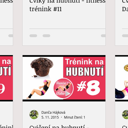
trénink #11
D
Danča Hájková
5. 11. 2015
Minut čtení: 1
rénink
Cvičení na hubnutí -
C