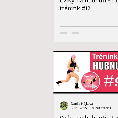
trénink #12
Danča Hájková
5. 11. 2015
Minut čtení: 1
Cviky na hubnutí - t