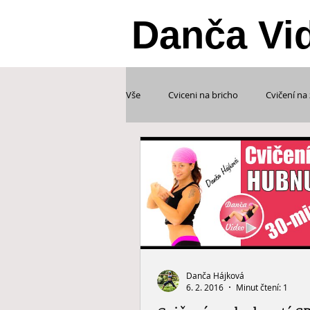
Danča Vi
Vše
Cviceni na bricho
Cvičení na
Tabata cvičení
Zdravotni cviceni
Soukromá videa
Fitness tvorba
Danča Hájková
6. 2. 2016
Minut čtení: 1