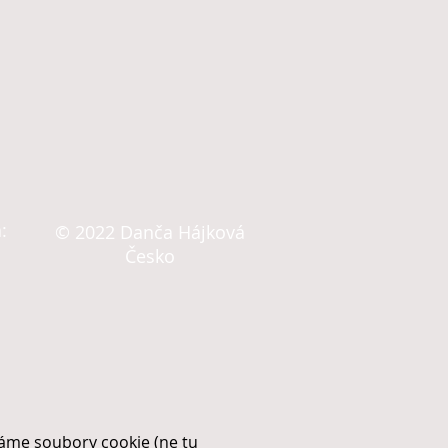
:
© 2022 Danča Hájková
Česko
íváme soubory cookie (ne tu