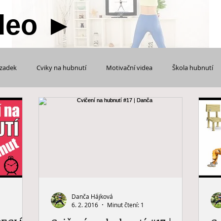
deo
►
 zadek
Cviky na hubnutí
Motivační videa
Škola hubnutí
Cvičení na ruce + prsa
Cvičení s fitness pomůckami
POZOR
Video návody
Danča Hájková
6. 2. 2016
Minut čtení: 1