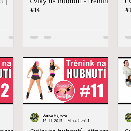
5 |
Cviky na hubnutí - trénink
C
#14
#1
Danča Hájková
16. 11. 2015
Minut čtení: 1
tness
Cviky na hubnutí - fitness
C