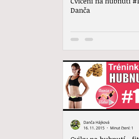
Cvičení na hubnutí #1
Danča
Danča Hájková
16. 11. 2015
Minut čtení: 1
Cviky na hubnutí - fi