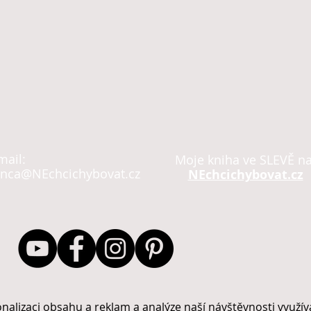
mail:
Moje kniha ve SLEVĚ na
nca@NEchcichybovat.cz
NEchcichybovat.cz
sonalizaci obsahu a reklam a analýze naší návštěvnosti využ