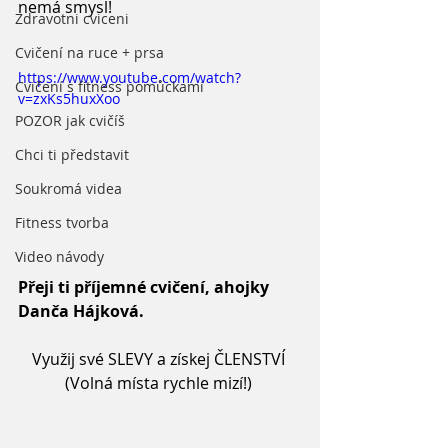
nemá smysl! 
Zdravotni cviceni
Cvičení na ruce + prsa
https://www.youtube.com/watch?
Cvičení s fitness pomůckami
v=zxKs5huxXoo
POZOR jak cvičíš
Chci ti představit
Soukromá videa
Fitness tvorba
Video návody
Přeji ti příjemné cvičení, ahojky 
Danča Hájková.
Využij své SLEVY a získej ČLENSTVÍ 
(Volná místa rychle mizí!) 