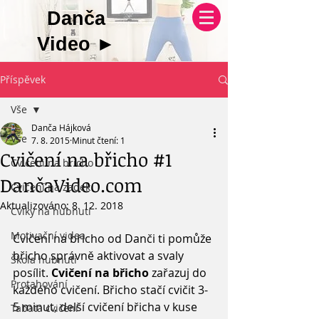
Danča
Video
►
Příspěvek
Vše
Danča Hájková
Vše
7. 8. 2015
Minut čtení: 1
Cvičení na břicho #1
Cviceni na bricho
DančaVideo.com
Cvičení na zadek
Aktualizováno:
8. 12. 2018
Cviky na hubnutí
Motivační videa
Cvičení na břicho od Danči ti pomůže 
břicho správně aktivovat a svaly 
Škola hubnutí
posílit. 
Cvičení na břicho
 zařazuj do 
Protahování
každého cvičení. Břicho stačí cvičit 3-
5 minut, delší cvičení břicha v kuse 
Tabata cvičení