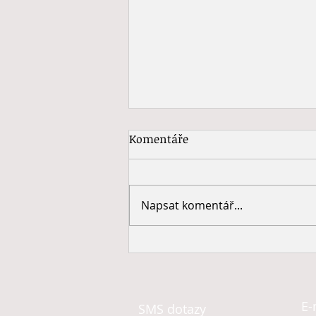
Komentáře
Napsat komentář...
Cvičení na hubnutí #21
E-
SMS dotaz
y