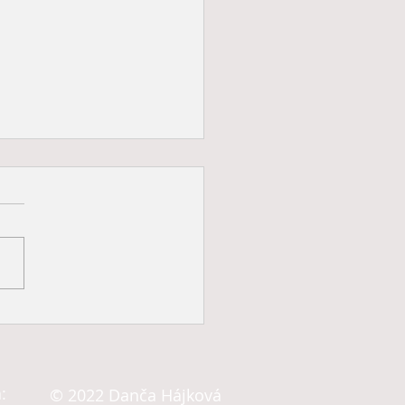
ení na hubnutí #19
:
© 2022 Danča Hájková