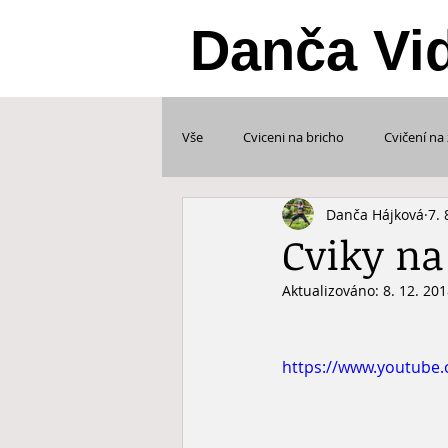
Danča Vi
Vše
Cviceni na bricho
Cvičení na
Danča Hájková
7. 
Tabata cvičení
Zdravotni cviceni
Cviky na
Aktualizováno:
8. 12. 20
Chci ti představit
Soukromá vid
https://www.youtub