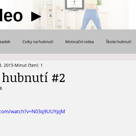
deo
►
 zadek
Cviky na hubnutí
Motivační videa
Škola hubnutí
8. 2015
Minut čtení: 1
Cvičení na ruce + prsa
Cvičení s fitness pomůckami
POZOR
 hubnutí #2
18
ea
Fitness tvorba
Video návody
e.com/watch?v=N03q9UUYpjM