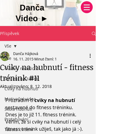
Danča
Video
►
Příspěvek
Vše
Danča Hájková
Vše
16. 11. 2015
Minut čtení: 1
Cviky na hubnutí - fitness
Cviceni na bricho
trénink #11
Cvičení na zadek
Aktualizováno:
8. 12. 2018
Cviky na hubnutí
Motivační videa
Prozradím ti 
cviky na hubnutí
sestavené do fitness tréninku.  
Škola hubnutí
Dnes je to již 11. fitness trénink. 
Protahování
Věřím, že si cviky na hubnutí i celý 
fitness trénink užiješ, tak jako já :-). 
Tabata cvičení