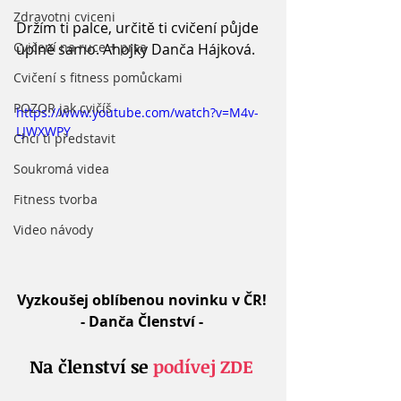
Zdravotni cviceni
Držím ti palce, určitě ti cvičení půjde 
Cvičení na ruce + prsa
úplně samo. Ahojky Danča Hájková. 
Cvičení s fitness pomůckami
POZOR jak cvičíš
https://www.youtube.com/watch?v=M4v-
LJWXWPY
Chci ti představit
Soukromá videa
Fitness tvorba
Video návody
Vyzkoušej oblíbenou novinku v ČR! 
- Danča Členství -
Na členství se 
podívej ZDE