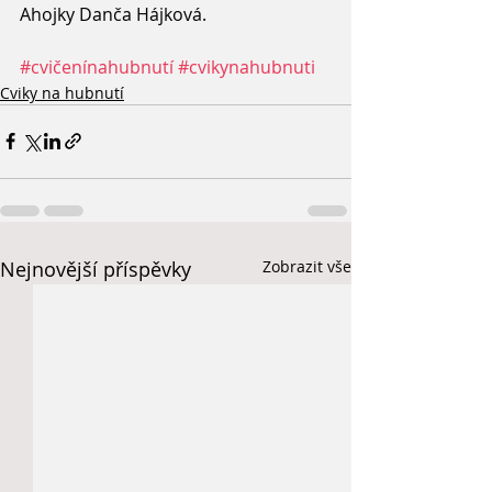
Ahojky Danča Hájková. 
#cvičenínahubnutí
#cvikynahubnuti
Cviky na hubnutí
Nejnovější příspěvky
Zobrazit vše