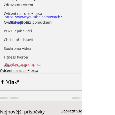
Zdravotni cviceni
Cvičení na ruce + prsa
https://www.youtube.com/watch?
Cvičení s fitness pomůckami
v=DIkdvajDpB0
POZOR jak cvičíš
Chci ti představit
Soukromá videa
Fitness tvorba
#Cvikynaruceaprsa
Video návody
Cvičení na ruce + prsa
Nejnovější příspěvky
Zobrazit vše