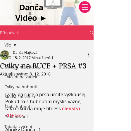
Danča
Video
►
Příspěvek
Vše
Danča Hájková
Vše
15. 2. 2017
Minut čtení: 1
Cviky na RUCE + PRSA #3
Cviceni na bricho
Aktualizováno:
8. 12. 2018
Cvičení na zadek
Cviky na hubnutí
Cviky na ruce a prsa určitě vyzkoušej. 
Motivační videa
Pokud to s hubnutím myslíš vážně, 
Škola hubnutí
tak mrkni na moje fitness 
členství 
ZDE >>>
Protahování
Tabata cvičení
Ahojky Danča :-).